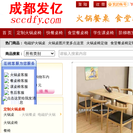
|
首 页
定制火锅桌椅
快餐桌椅
食堂餐桌椅
学生课桌椅
阶梯教
热门商品：
电磁炉火锅桌
火锅桌图片更多点这里
火锅桌椅定做
食堂餐桌椅定
商品搜索：
购物车
火锅桌客服
餐桌椅客服
课桌椅客服
售后客服
商品分类
定制火锅桌椅
发亿服务热线
火锅桌
- 火锅餐桌 电磁炉火锅
028-62378086
桌...
火锅桌椅
15982390198
餐椅