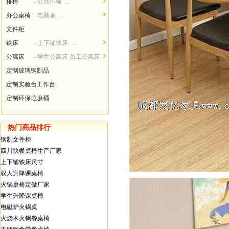
排椅
- 公共排椅 ...
办公桌椅
- 电脑桌 ...
文件柜
铁床
- 上下铺铁床 ...
公寓床
- 学生公寓床 员工公寓床
...
定制玻璃钢制品
定制实验台工作台
定制环保垃圾桶
热门商品排行
钢制文件柜
四川快餐桌椅生产厂家
上下铺铁床尺寸
双人升降课桌椅
火锅桌椅定做厂家
学生升降课桌椅
电磁炉火锅桌
火烧木火锅餐桌椅