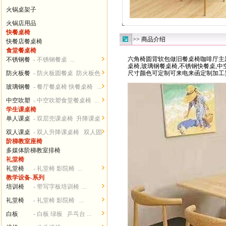
火锅桌架子
火锅店用品
快餐桌椅
>> 商品介绍
快餐店餐桌椅
食堂餐桌椅
六角椅圆背软包做旧餐桌椅咖啡厅主题
不锈钢餐
- 不锈钢餐桌 ...
桌椅,玻璃钢餐桌椅,不锈钢快餐桌,中
桌椅
防火板餐
- 防火板圆餐桌 防火板色
尺寸颜色可定制可来电来函定制加工
桌椅
卡...
玻璃钢餐
- 餐厅餐桌椅 快餐桌椅 ...
桌椅
中空吹塑
- 中空吹塑食堂餐桌椅 ...
学生课桌椅
餐桌椅
单人课桌
- 双层兜课桌椅 升降课桌
椅
椅...
双人课桌
- 双人升降课桌椅 双人固
阶梯教室座椅
椅
定课桌椅 ...
多媒体阶梯教室排椅
礼堂椅
礼堂椅
- 礼堂椅 影院椅 ...
教学设备-系列
培训椅
- 带写字板培训椅 ...
礼堂椅
- 礼堂椅 影院椅 ...
白板
- 白板 绿板 乒乓台 ...