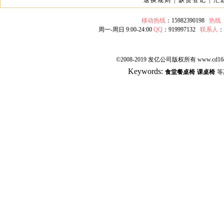
退换规则
|
缺货登记
|
汇
移动热线
：15982390198
热线
周一-周日 9:00-24:00
QQ
：919997132
联系人
©2008-2019 发亿公司版权所有 www.cd168
Keywords:
食堂餐桌椅
课桌椅
等