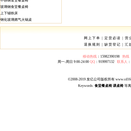
不锈钢食堂餐桌椅
玻璃钢食堂餐桌椅
上下铺铁床
钢化玻璃燃气火锅桌
网上下单
|
定货必读
|
营
退换规则
|
缺货登记
|
汇
移动热线
：15982390198
热线
周一-周日 9:00-24:00
QQ
：919997132
联系人
©2008-2019 发亿公司版权所有 www.cd168
Keywords:
食堂餐桌椅
课桌椅
等