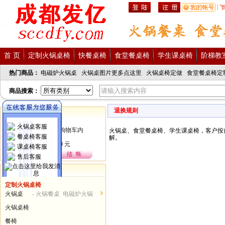
|
首 页
定制火锅桌椅
快餐桌椅
食堂餐桌椅
学生课桌椅
阶梯教
热门商品：
电磁炉火锅桌
火锅桌图片更多点这里
火锅桌椅定做
食堂餐桌椅定
商品搜索：
退换规则
购物车
火锅桌客服
火锅桌
、
食堂餐桌椅
、
学生课桌椅，客户按
餐桌椅客服
解。
课桌椅客服
售后客服
商品分类
定制火锅桌椅
发亿服务热线
火锅桌
- 火锅餐桌 电磁炉火锅
028-62378086
桌...
火锅桌椅
15982390198
餐椅