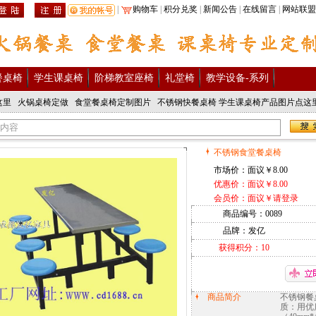
|
购物车
|
积分兑奖
|
新闻公告
|
在线留言
|
网站联盟
2024 成都发亿家具商城欢迎您来
餐桌椅
学生课桌椅
阶梯教室座椅
礼堂椅
教学设备-系列
这里
火锅桌椅定做
食堂餐桌椅定制图片
不锈钢快餐桌椅
学生课桌椅产品图片点这
不锈钢食堂餐桌椅
市场价：面议￥8.00
优惠价：面议￥8.00
会员价：面议￥
请登录
商品编号：
0089
品牌：发亿
获得积分：1
0
商品简介
不锈钢餐桌
质：用优