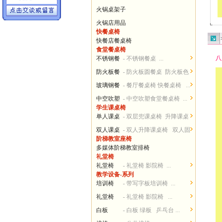
火锅桌架子
火锅店用品
快餐桌椅
快餐店餐桌椅
食堂餐桌椅
八
不锈钢餐
- 不锈钢餐桌 ...
桌椅
防火板餐
- 防火板圆餐桌 防火板色
桌椅
卡...
玻璃钢餐
- 餐厅餐桌椅 快餐桌椅 ...
桌椅
中空吹塑
- 中空吹塑食堂餐桌椅 ...
学生课桌椅
餐桌椅
单人课桌
- 双层兜课桌椅 升降课桌
椅
椅...
双人课桌
- 双人升降课桌椅 双人固
阶梯教室座椅
椅
定课桌椅 ...
多媒体阶梯教室排椅
礼堂椅
礼堂椅
- 礼堂椅 影院椅 ...
教学设备-系列
培训椅
- 带写字板培训椅 ...
礼堂椅
- 礼堂椅 影院椅 ...
白板
- 白板 绿板 乒乓台 ...