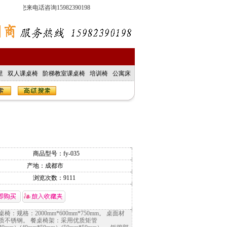
电话咨询15982390198
里
双人课桌椅
阶梯教室课桌椅
培训椅
公寓床
商品型号：
fy-035
产地：成都市
浏览次数：
9111
椅：规格：2000mm*600mm*750mm。 桌面材
质不锈钢。 餐桌椅架：采用优质矩管