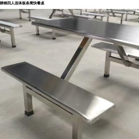
锈钢四人连体板条凳快餐桌