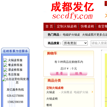
首 页
定制火锅桌椅
快餐桌椅
食堂
热门商品：
电磁炉火锅桌
火锅桌图片更多点
商品搜索：
购物车
火锅桌客服
餐桌椅客服
课桌椅客服
售后客服
商品分类
定制火锅桌椅
发亿服务热线
火锅桌
- 火锅餐桌 电磁炉火锅
028-62378086
桌...
火锅桌椅
15982390198
餐椅