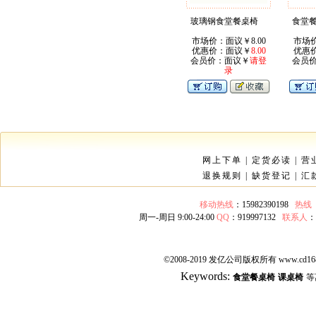
玻璃钢食堂餐桌椅
食堂
市场价：面议￥8.00
市场价
优惠价：面议￥
8.00
优惠
会员价：面议￥
请登
会员
录
网上下单
|
定货必读
|
营
退换规则
|
缺货登记
|
汇
移动热线
：15982390198
热线
周一-周日 9:00-24:00
QQ
：919997132
联系人
©2008-2019 发亿公司版权所有 www.cd168
Keywords:
食堂餐桌椅
课桌椅
等