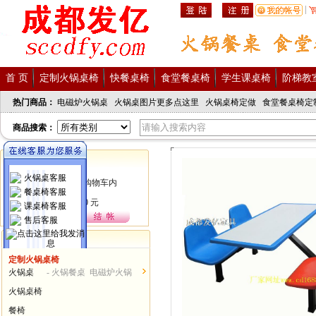
|
首 页
定制火锅桌椅
快餐桌椅
食堂餐桌椅
学生课桌椅
阶梯教
热门商品：
电磁炉火锅桌
火锅桌图片更多点这里
火锅桌椅定做
食堂餐桌椅定
商品搜索：
购物车
火锅桌客服
餐桌椅客服
课桌椅客服
售后客服
商品分类
定制火锅桌椅
发亿服务热线
火锅桌
- 火锅餐桌 电磁炉火锅
028-62378086
桌...
火锅桌椅
15982390198
餐椅