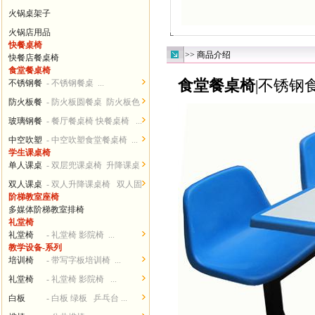
火锅桌架子
火锅店用品
快餐桌椅
>> 商品介绍
快餐店餐桌椅
食堂餐桌椅
食堂餐桌椅
|不锈钢
不锈钢餐
- 不锈钢餐桌 ...
桌椅
防火板餐
- 防火板圆餐桌 防火板色
桌椅
卡...
玻璃钢餐
- 餐厅餐桌椅 快餐桌椅 ...
桌椅
中空吹塑
- 中空吹塑食堂餐桌椅 ...
学生课桌椅
餐桌椅
单人课桌
- 双层兜课桌椅 升降课桌
椅
椅...
双人课桌
- 双人升降课桌椅 双人固
阶梯教室座椅
椅
定课桌椅 ...
多媒体阶梯教室排椅
礼堂椅
礼堂椅
- 礼堂椅 影院椅 ...
教学设备-系列
培训椅
- 带写字板培训椅 ...
礼堂椅
- 礼堂椅 影院椅 ...
白板
- 白板 绿板 乒乓台 ...