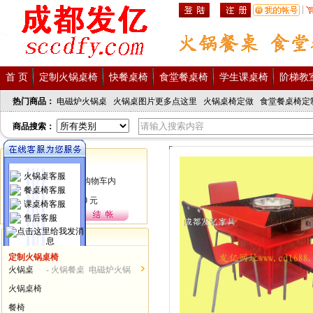
|
首 页
定制火锅桌椅
快餐桌椅
食堂餐桌椅
学生课桌椅
阶梯教
热门商品：
电磁炉火锅桌
火锅桌图片更多点这里
火锅桌椅定做
食堂餐桌椅定
商品搜索：
购物车
火锅桌客服
餐桌椅客服
课桌椅客服
售后客服
商品分类
定制火锅桌椅
发亿服务热线
火锅桌
- 火锅餐桌 电磁炉火锅
028-62378086
桌...
火锅桌椅
15982390198
餐椅