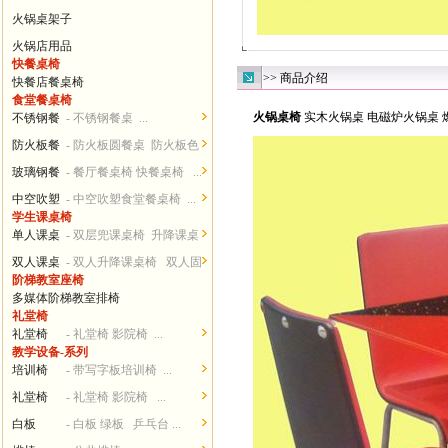
火锅桌架子
火锅店用品
快餐桌椅
>> 商品介绍
快餐店餐桌椅
食堂餐桌椅
火锅桌椅
实木火锅桌
电磁炉火锅桌
不锈钢餐
- 不锈钢餐桌 ...
桌椅
防火板餐
- 防火板圆餐桌 防火板色
桌椅
卡...
玻璃钢餐
- 餐厅餐桌椅 快餐桌椅 ...
桌椅
中空吹塑
- 中空吹塑食堂餐桌椅 ...
学生课桌椅
餐桌椅
单人课桌
- 双层兜课桌椅 升降课桌
椅
椅...
双人课桌
- 双人升降课桌椅 双人固
阶梯教室座椅
椅
定课桌椅 ...
多媒体阶梯教室排椅
礼堂椅
礼堂椅
- 礼堂椅 影院椅 ...
教学设备-系列
培训椅
- 带写字板培训椅 ...
礼堂椅
- 礼堂椅 影院椅 ...
白板
- 白板 绿板 乒乓台 ...