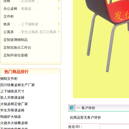
排椅
- 公共排椅 ...
办公桌椅
- 电脑桌 ...
文件柜
铁床
- 上下铺铁床 ...
公寓床
- 学生公寓床 员工公寓床
...
定制玻璃钢制品
定制实验台工作台
定制环保垃圾桶
热门商品排行
钢制文件柜
四川快餐桌椅生产厂家
上下铺铁床尺寸
双人升降课桌椅
火锅桌椅定做厂家
>> 客户评价
学生升降课桌椅
电磁炉火锅桌
此商品暂无客户评价
火烧木火锅餐桌椅
姓名/ID：