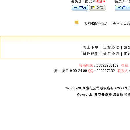
会员价：面议￥
请登录
会员价：
共有425种商品 页次：1/1
网上下单
|
定货必读
|
营
退换规则
|
缺货登记
|
汇
移动热线
：15982390198
热线
周一-周日 9:00-24:00
QQ
：919997132
联系人
©2008-2019 发亿公司版权所有 www.cd16
Keywords:
食堂餐桌椅
课桌椅
等