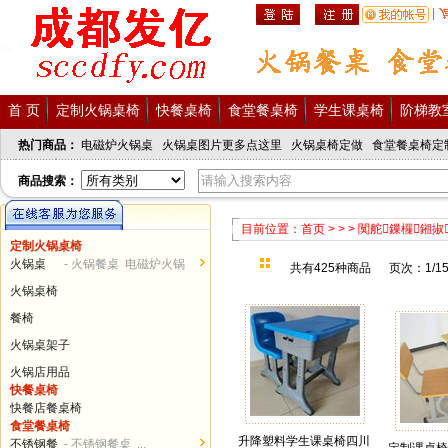
|
首 页
定制火锅桌椅
快餐桌椅
食堂餐桌椅
学生课桌椅
阶梯教
热门商品：
电磁炉火锅桌
火锅桌图片更多点这里
火锅桌椅定做
食堂餐桌椅定
商品搜索：
商品分类
目前位置：
首页
>
>
>
闃舵鏁欏鎺掓
定制火锅桌椅
火锅桌客服
火锅桌
- 火锅餐桌 电磁炉火锅
共有425种商品 页次：1/1
餐桌椅客服
桌...
火锅桌椅
课桌椅客服
售后客服
餐椅
火锅桌架子
火锅店用品
发亿服务热线
快餐桌椅
028-62378086
快餐店餐桌椅
食堂餐桌椅
15982390198
升降塑料学生课桌椅四川
不锈钢餐
- 不锈钢餐桌 ...