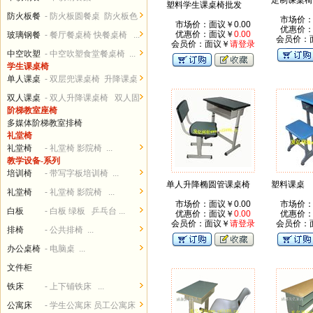
定制课桌椅
塑料学生课桌椅批发
桌椅
防火板餐
- 防火板圆餐桌 防火板色
市场价：
市场价：面议￥0.00
优惠价
桌椅
卡...
优惠价：面议￥
0.00
玻璃钢餐
- 餐厅餐桌椅 快餐桌椅 ...
会员价：
会员价：面议￥
请登录
桌椅
中空吹塑
- 中空吹塑食堂餐桌椅 ...
学生课桌椅
餐桌椅
单人课桌
- 双层兜课桌椅 升降课桌
椅
椅...
双人课桌
- 双人升降课桌椅 双人固
阶梯教室座椅
椅
定课桌椅 ...
多媒体阶梯教室排椅
礼堂椅
礼堂椅
- 礼堂椅 影院椅 ...
教学设备-系列
培训椅
- 带写字板培训椅 ...
单人升降椭圆管课桌椅
塑料课桌
礼堂椅
- 礼堂椅 影院椅 ...
市场价：面议￥0.00
市场价：
白板
- 白板 绿板 乒乓台 ...
优惠价：面议￥
0.00
优惠价
会员价：面议￥
请登录
会员价：
排椅
- 公共排椅 ...
办公桌椅
- 电脑桌 ...
文件柜
铁床
- 上下铺铁床 ...
公寓床
- 学生公寓床 员工公寓床