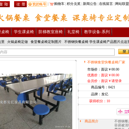
|
购物车
|
积分兑奖
|
新闻公告
|
在线留言
|
网站联盟
20
餐桌椅
学生课桌椅
阶梯教室座椅
礼堂椅
教学设备-系列
这里
火锅桌椅定做
食堂餐桌椅定制图片
不锈钢快餐桌椅
学生课桌椅产品图片点这
不锈钢食堂快餐桌椅厂家
市场价：面议￥00.00
优惠价：面议￥00.00
会员价：面议￥
请登录
商品编号：
0421
品牌：发亿
获得积分：1
0
商品简介
不锈钢餐
容易被清