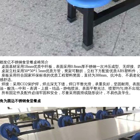
都发亿不锈钢
食堂餐桌椅
简介
、桌面基材采用18mm优质中纤板，表面采用0.8mm厚不锈钢一次冲压成型、无焊接、
、桌架立柱采用50*50*1.5mm优质方管，凳架可翻折，立柱下方配套优质ABS塑料
、座板采用符合国家环保标准的优质工程塑料凳面，直径为300mm。抗冲击、不易老
感舒适。
、焊接：采用CO2保护焊，焊点深无下缝，焊口平整光滑，承重良好，坚固耐用。表
油－酸洗—中和－表调－上膜－结晶－静电喷涂。表面平整光洁、喷塑均匀,绝不出现
、所有固定件及配件必须牢固和安全，尽量采用圆滑或隐形设计，不易伤及学生。
角为圆边不锈钢食堂餐桌