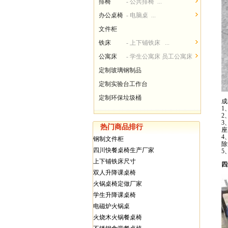
排椅
- 公共排椅 ...
办公桌椅
- 电脑桌 ...
文件柜
铁床
- 上下铺铁床 ...
公寓床
- 学生公寓床 员工公寓床
...
定制玻璃钢制品
定制实验台工作台
定制环保垃圾桶
成
1
2
3
热门商品排行
座
4
钢制文件柜
除
四川快餐桌椅生产厂家
5
上下铺铁床尺寸
四
双人升降课桌椅
火锅桌椅定做厂家
学生升降课桌椅
电磁炉火锅桌
火烧木火锅餐桌椅