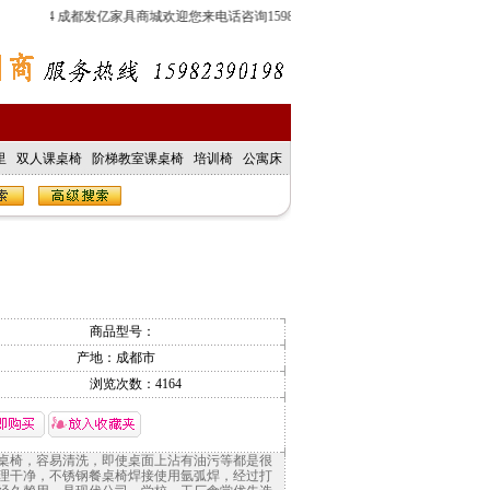
24 成都发亿家具商城欢迎您来电话咨询15982390198
里
双人课桌椅
阶梯教室课桌椅
培训椅
公寓床
商品型号：
产地：成都市
浏览次数：
4164
桌椅，容易清洗，即使桌面上沾有油污等都是很
理干净，不锈钢餐桌椅焊接使用氩弧焊，经过打