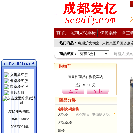
首 页
定制火锅桌椅
快餐桌椅
食堂
热门商品：
电磁炉火锅桌
火锅桌图片更多点
商品搜索：
购物车
火锅桌客服
餐桌椅客服
课桌椅客服
售后客服
商品分类
定制火锅桌椅
发亿服务热线
火锅桌
- 火锅餐桌 电磁炉火锅
028-62378086
桌...
火锅桌椅
15982390198
餐椅