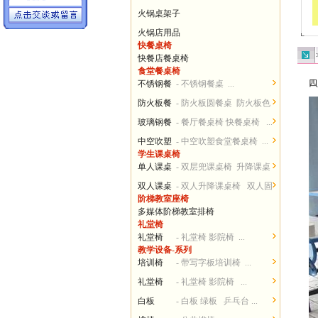
火锅桌架子
火锅店用品
快餐桌椅
快餐店餐桌椅
食堂餐桌椅
四
不锈钢餐
- 不锈钢餐桌 ...
桌椅
防火板餐
- 防火板圆餐桌 防火板色
桌椅
卡...
玻璃钢餐
- 餐厅餐桌椅 快餐桌椅 ...
桌椅
中空吹塑
- 中空吹塑食堂餐桌椅 ...
学生课桌椅
餐桌椅
单人课桌
- 双层兜课桌椅 升降课桌
椅
椅...
双人课桌
- 双人升降课桌椅 双人固
阶梯教室座椅
椅
定课桌椅 ...
多媒体阶梯教室排椅
礼堂椅
礼堂椅
- 礼堂椅 影院椅 ...
教学设备-系列
培训椅
- 带写字板培训椅 ...
礼堂椅
- 礼堂椅 影院椅 ...
白板
- 白板 绿板 乒乓台 ...