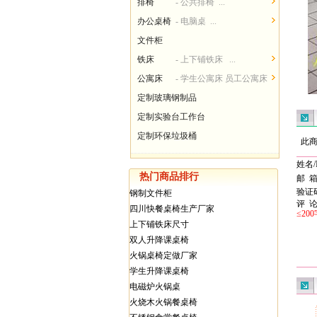
排椅
- 公共排椅 ...
办公桌椅
- 电脑桌 ...
文件柜
铁床
- 上下铺铁床 ...
公寓床
- 学生公寓床 员工公寓床
...
定制玻璃钢制品
定制实验台工作台
定制环保垃圾桶
此商
姓名/
热门商品排行
邮 
验证
钢制文件柜
评 
四川快餐桌椅生产厂家
≤20
上下铺铁床尺寸
双人升降课桌椅
火锅桌椅定做厂家
学生升降课桌椅
电磁炉火锅桌
火烧木火锅餐桌椅