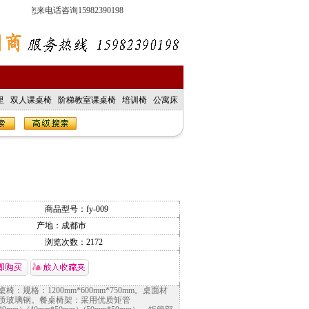
欢迎您来电话咨询15982390198
里
双人课桌椅
阶梯教室课桌椅
培训椅
公寓床
商品型号：
fy-009
产地：成都市
浏览次数：
2172
椅：规格：1200mm*600mm*750mm。桌面材
质玻璃钢。餐桌椅架：采用优质矩管