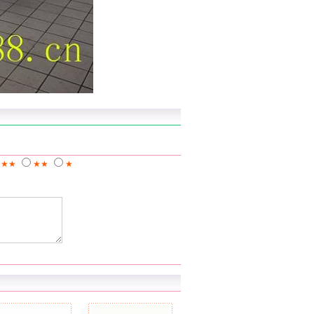
★★★
★★
★