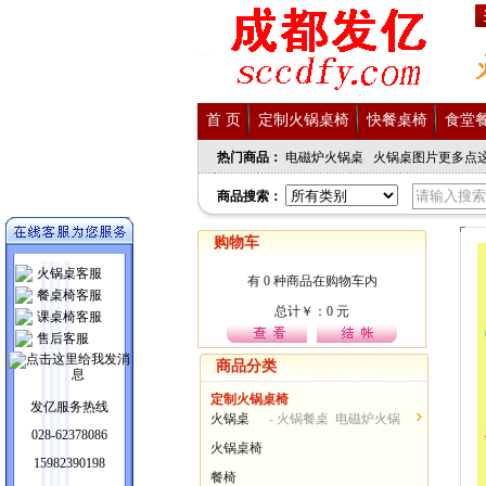
首 页
定制火锅桌椅
快餐桌椅
食堂
热门商品：
电磁炉火锅桌
火锅桌图片更多点
商品搜索：
购物车
火锅桌客服
餐桌椅客服
课桌椅客服
售后客服
商品分类
定制火锅桌椅
发亿服务热线
火锅桌
- 火锅餐桌 电磁炉火锅
028-62378086
桌...
火锅桌椅
15982390198
餐椅