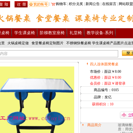
|
购物车
|
积分兑奖
|
新闻公告
|
在线留言
|
网站联盟
2024 成都发亿家具商城
餐桌椅
学生课桌椅
阶梯教室座椅
礼堂椅
教学设备-系列
这里
火锅桌椅定做
食堂餐桌椅定制图片
不锈钢快餐桌椅
学生课桌椅产品图片点这
四人连体圆凳餐桌
市场价：面议￥8.00
优惠价：面议￥8.00
会员价：面议￥
请登录
商品编号：
0105
品牌：发亿
获得积分：1
0
商品简介
玻璃钢餐桌
质：用优