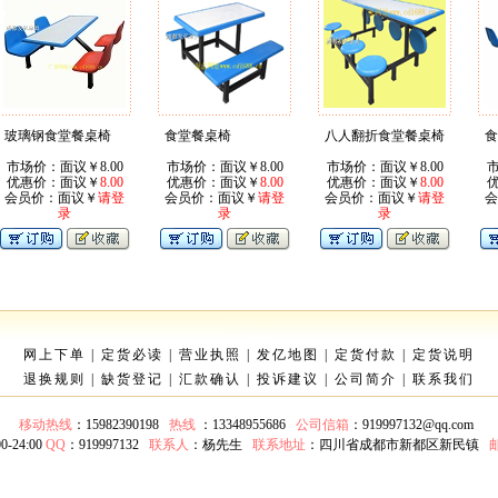
玻璃钢食堂餐桌椅
食堂餐桌椅
八人翻折食堂餐桌椅
食
市场价：面议￥8.00
市场价：面议￥8.00
市场价：面议￥8.00
市
优惠价：面议￥
8.00
优惠价：面议￥
8.00
优惠价：面议￥
8.00
会员价：面议￥
请登
会员价：面议￥
请登
会员价：面议￥
请登
会
录
录
录
网上下单
|
定货必读
|
营业执照
|
发亿地图
|
定货付款
|
定货说明
退换规则
|
缺货登记
|
汇款确认
|
投诉建议
|
公司简介
|
联系我们
移动热线
：15982390198
热线
：13348955686
公司信箱
：
919997132@qq.com
-24:00
QQ
：919997132
联系人
：杨先生
联系地址
：四川省成都市新都区新民镇