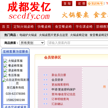
|
首 页
定制火锅桌椅
快餐桌椅
食堂餐桌椅
学生课桌椅
阶梯教
热门商品：
电磁炉火锅桌
火锅桌图片更多点这里
火锅桌椅定做
食堂餐桌椅定
商品搜索：
会员登录区
>>
火锅桌客服
餐桌椅客服
课桌椅客服
新会员注册
售后客服
会员登录
更改顾客密码
用
发亿服务热线
申请/更改密码保护
028-62378086
查询/修改登记信息
订单明细查询
15982390198
汇款确认